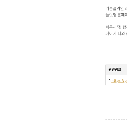
기본골격인 
플릿형 홈페
빠른제작! 합
페이지,디와 
관련링크
https://