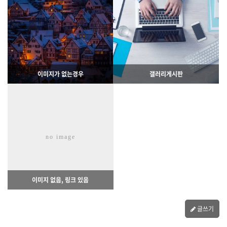
2784
02-06
2773
02-07
웹사이팅
웹사이팅
이미지가 없는경우
갤러리게시판
2901
02-06
2885
02-07
no image
웹사이팅
웹사이팅
이미지 없음, 링크 있음
글쓰기