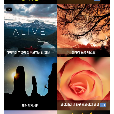
3148
02-06
5761
02-07
웹사이팅
웹사이팅
이미지첨부없이 유투브영상만 있을 경우
갤러리 등록 테스트
4829
02-06
3411
02-07
웹사이팅
웹사이팅
페이지디 반응형 홈페이지 테마
+ 1
갤러리게시판