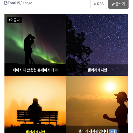
Total 15 /
1 page
RSS
글쓰기
공지
페이지디 반응형 홈페이지 테마
갤러리게시판
3450
02-07
3196
02-06
웹사이팅
웹사이팅
갤러리 게시판입니다
+ 1
갤러리게시판