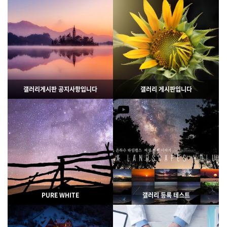
3539
02-07
5965
02-07
웹사이팅
웹사이팅
갤러리게시판 공지사항입니다
갤러리 게시판입니다
3243
02-06
2924
02-07
웹사이팅
웹사이팅
PURE WHITE
갤러리 등록 테스트