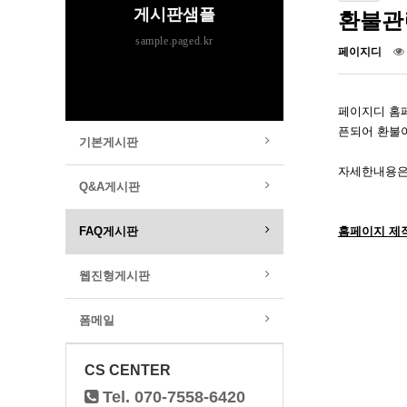
게시판샘플
환불관
sample.paged.kr
페이지디
페이지디 홈페
픈되어 환불
기본게시판
자세한내용은 
Q&A게시판
FAQ게시판
홈페이지 제
웹진형게시판
폼메일
CS CENTER
Tel. 070-7558-6420