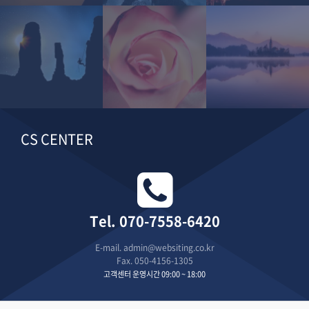
CS CENTER
Tel. 070-7558-6420
E-mail.
admin@websiting.co.kr
Fax. 050-4156-1305
고객센터 운영시간
09:00 ~ 18:00