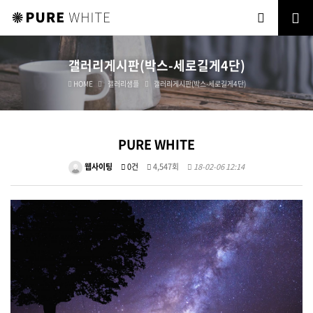
갤러리게시판(박스-세로길게4단)
HOME
갤러리샘플
갤러리게시판(박스-세로길게4단)
PURE WHITE
웹사이팅
0건
4,547회
18-02-06 12:14